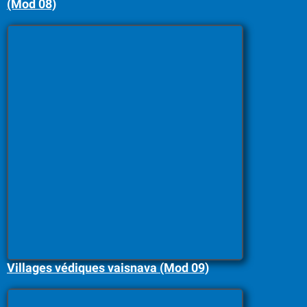
(Mod 08)
Villages védiques vaisnava (Mod 09)