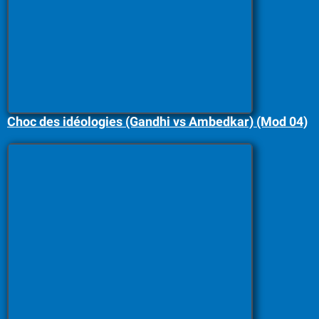
Choc des idéologies (Gandhi vs Ambedkar) (Mod 04)