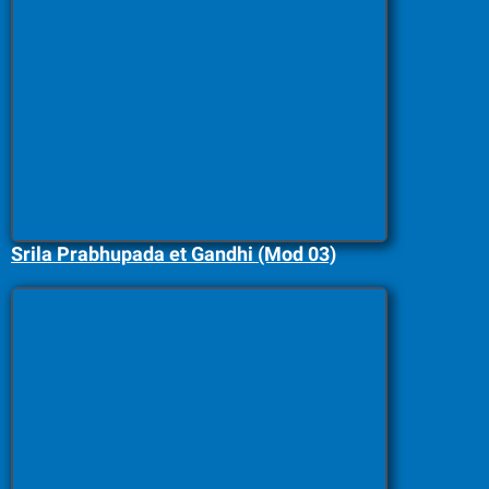
Srila Prabhupada et Gandhi (Mod 03)