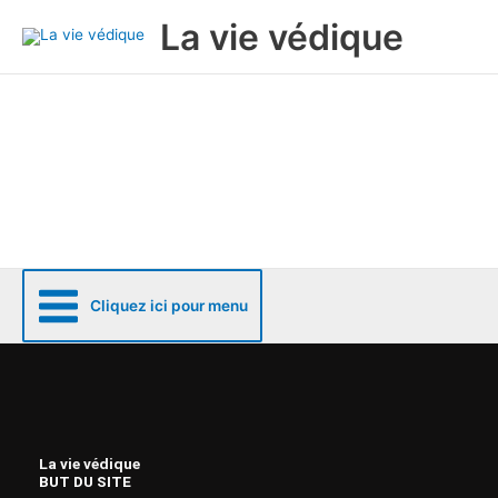
Aller
La vie védique
au
contenu
Cliquez ici pour menu
La vie védique
BUT DU SITE