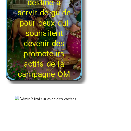
destiné à
servir de guide
pour ceux qui
souhaitent
devenir des
promoteurs
actifs de la
campagne OM
Sri Surabhi.
Gratuit format pdf
adopter Mère
Surabhi comme