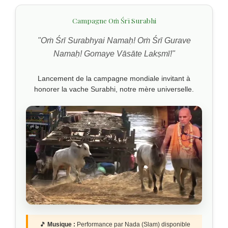
Campagne Oṁ Śrī Surabhi
"Oṁ Śrī Surabhyai Namaḥ! Oṁ Śrī Gurave
Namaḥ! Gomaye Vāsāte Lakṣmī!"
Lancement de la campagne mondiale invitant à
honorer la vache Surabhi, notre mère universelle.
🎵
Musique :
Performance par Nada (Slam) disponible