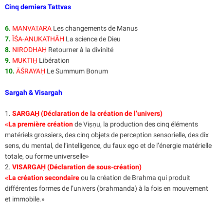
Cinq derniers Tattvas
6.
MANVATARA
Les changements de Manus
7.
ĪŚA-ANUKATHĀḤ
La science de Dieu
8.
NIRODHAḤ
Retourner à la divinité
9.
MUKTIḤ
Libération
10.
ĀŚRAYAḤ
Le Summum Bonum
Sargah & Visargah
1.
SARGAḤ (Déclaration de la création de l’univers)
«La première création
de Viṣṇu, la production des cinq éléments
matériels grossiers, des cinq objets de perception sensorielle, des dix
sens, du mental, de l’intelligence, du faux ego et de l’énergie matérielle
totale, ou forme universelle»
2.
VISARGAḤ (Déclaration de sous-création)
«La création secondaire
ou la création de Brahma qui produit
différentes formes de l’univers (brahmanda) à la fois en mouvement
et immobile.»