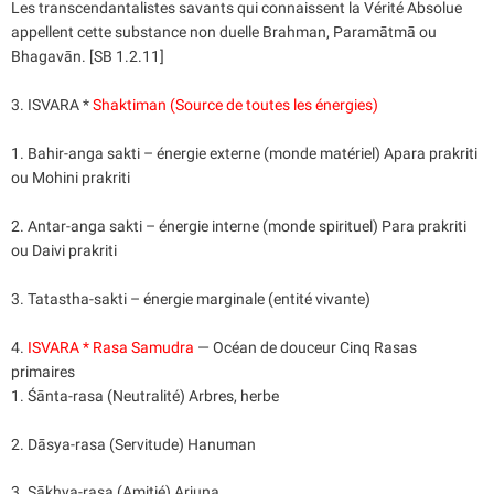
Les transcendantalistes savants qui connaissent la Vérité Absolue
appellent cette substance non duelle Brahman, Paramātmā ou
Bhagavān. [SB 1.2.11]
3. ISVARA *
Shaktiman (Source de toutes les énergies)
1. Bahir-anga sakti – énergie externe (monde matériel) Apara prakriti
ou Mohini prakriti
2. Antar-anga sakti – énergie interne (monde spirituel) Para prakriti
ou Daivi prakriti
3. Tatastha-sakti – énergie marginale (entité vivante)
4.
ISVARA * Rasa Samudra
— Océan de douceur Cinq Rasas
primaires
1. Śānta-rasa (Neutralité) Arbres, herbe
2. Dāsya-rasa (Servitude) Hanuman
3. Sākhya-rasa (Amitié) Arjuna