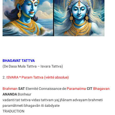
BHAGAVAT TATTVA
(De Dasa Mula Tattva – Isvara Tattva)
2.
ISVARA * Param Tattva (vérité absolue)
Brahman
SAT
Eternité Connaissance de
Paramatma
CIT
Bhagavan
ANANDA
Bonheur
vadanti tat tattva-vidas tattvaṁ yaj jñānam advayam brahmeti
paramātmeti bhagavān iti śabdyate
TRADUCTION