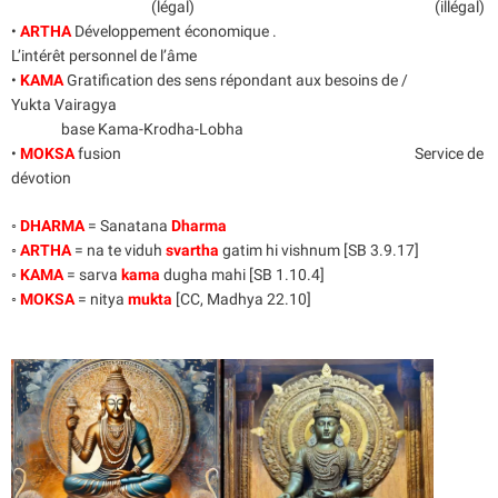
(légal) (illégal)
•
ARTHA
Développement économique .
L’intérêt personnel de l’âme
•
KAMA
Gratification des sens répondant aux besoins de /
Yukta Vairagya
base Kama-Krodha-Lobha
•
MOKSA
fusion Service de
dévotion
◦
DHARMA
= Sanatana
Dharma
◦
ARTHA
= na te viduh
svartha
gatim hi vishnum [SB 3.9.17]
◦
KAMA
= sarva
kama
dugha mahi [SB 1.10.4]
◦
MOKSA
= nitya
mukta
[CC, Madhya 22.10]