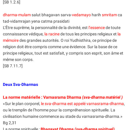
[SB 1.2.6]
dharma-mulam
salut bhagavan sarva-
vedamayo
harih
smritam
ca
tad-vidamrajan yena catma prasidati
L’Être suprême, la personnalité de la divinité, est
l’essence
de toute
connaissance védique,
la racine
de tous les principes religieux et
la
mémoire
des grandes autorités. O roi Yudhisthira, ce principe de
religion doit être compris comme une évidence. Sur la base de ce
principe religieux, tout est satisfait, y compris son esprit, son âme et
même son corps.
[SB 7.11.7]
Deux Sva-Dharmas
La norme matérielle : Varnasrama Dharma
(sva-dharma matériel )
«Sur le plan corporel,
le sva-dharma est appelé varnasrama-dharma
,
ou le tremplin de l’homme pour la compréhension spirituelle. La
civilisation humaine commence au stade du varnasrama-dharma.»
Bg 2,31
La norme spirituelle :
Bhagavat Dharma
(sva-dharma spirituel)