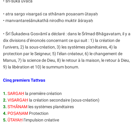
• śrī-śuka uvāca
• atra sargo visargaś ca sthānaṁ poṣaṇam ūtayaḥ
• manvantareśānukathā nirodho muktir āśrayaḥ
• Śrī Śukadeva Gosvāmī a déclaré : dans le Śrīmad-Bhāgavatam, il y a
dix divisions d’énoncés concernant ce qui suit : 1) la création de
l’univers, 2) la sous-création, 3) les systèmes planétaires, 4) la
protection par le Seigneur, 5) l’élan créateur, 6) le changement de
Manus, 7) la science de Dieu, 8) le retour à la maison, le retour à Dieu,
9) la libération et 10) le summum bonum.
Cinq premiers Tattvas
1.
SARGAḤ
la première création
2.
VISARGAḤ
la création secondaire (sous-création)
3.
STHĀNAM
les systèmes planétaires
4.
POṢAṆAM
Protection
5.
ŪTAYAḤ
l’impulsion créative