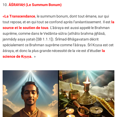
10.
ĀŚRAYAḤ (Le Summum Bonum)
«La Transcendance
, le summum bonum, dont tout émane, sur qui
tout repose, et en qui tout se confond après l’anéantissement. Il est
la
source et le soutien de tous
. L’āśraya est aussi appelé le Brahman
suprême, comme dans le Vedānta-sūtra (athāto brahma jijñāsā,
janmādy asya yataḥ [SB 1.1.1]). Śrīmad-Bhāgavatam décrit
spécialement ce Brahman suprême comme l’âśraya. Śrī Kṛṣṇa est cet
âśraya, et donc la plus grande nécessité de la vie est d’étudier
la
science de Kṛṣṇa.
»