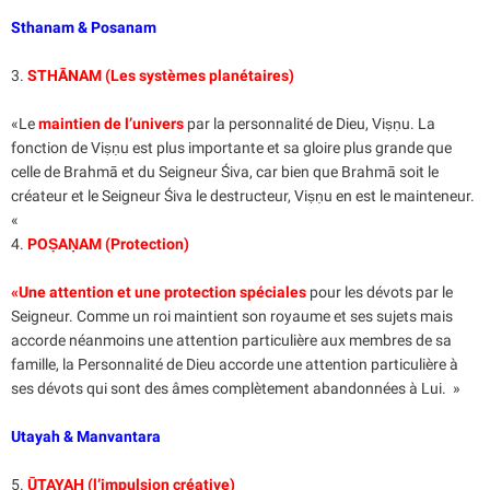
Sthanam & Posanam
3.
STHĀNAM (Les systèmes planétaires)
«Le
maintien de l’univers
par la personnalité de Dieu, Viṣṇu. La
fonction de Viṣṇu est plus importante et sa gloire plus grande que
celle de Brahmā et du Seigneur Śiva, car bien que Brahmā soit le
créateur et le Seigneur Śiva le destructeur, Viṣṇu en est le mainteneur.
«
4.
POṢAṆAM (Protection)
«Une attention et une protection spéciales
pour les dévots par le
Seigneur. Comme un roi maintient son royaume et ses sujets mais
accorde néanmoins une attention particulière aux membres de sa
famille, la Personnalité de Dieu accorde une attention particulière à
ses dévots qui sont des âmes complètement abandonnées à Lui. »
Utayah & Manvantara
5.
ŪTAYAḤ (l’impulsion créative)