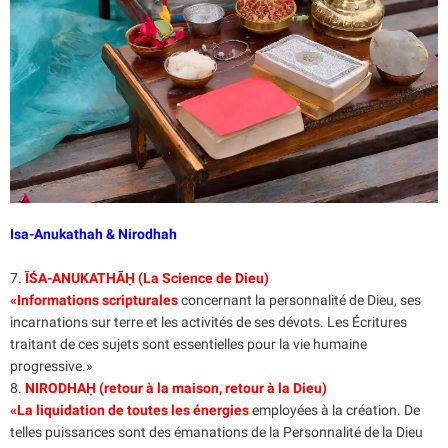
Isa-Anukathah & Nirodhah
7.
ĪŚA-ANUKATHĀḤ (La Science de Dieu)
«Informations scripturales
concernant la personnalité de Dieu, ses
incarnations sur terre et les activités de ses dévots. Les Écritures
traitant de ces sujets sont essentielles pour la vie humaine
progressive.»
8.
NIRODHAḤ (retour à la maison, retour à la Dieu)
«La liquidation de toutes les énergies
employées à la création. De
telles puissances sont des émanations de la Personnalité de la Dieu