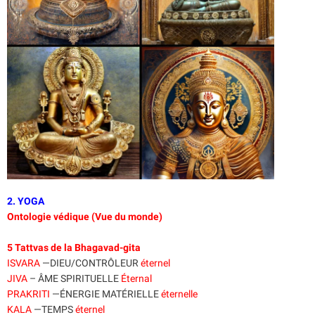
2. YOGA
Ontologie védique (Vue du monde)
5 Tattvas de la Bhagavad-gita
ISVARA
—DIEU/CONTRÔLEUR
éternel
JIVA
– ÂME SPIRITUELLE
Éternal
PRAKRITI
—ÉNERGIE MATÉRIELLE
éternelle
KALA
—TEMPS
éternel