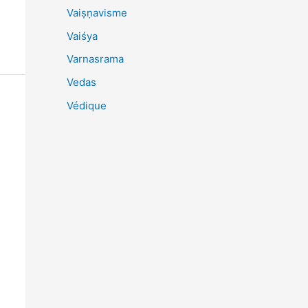
Vaiṣṇavisme
Vaiśya
Varnasrama
Vedas
Védique