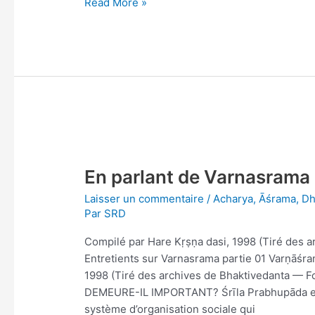
Read More »
des
vaches
et
en
servant
des
vaches?
En
parlant
En parlant de Varnasrama
de
Varnasrama
Laisser un commentaire
/
Acharya
,
Āśrama
,
Dh
Par
SRD
Compilé par Hare Kṛṣṇa dasi, 1998 (Tiré des a
Entretients sur Varnasrama partie 01 Varṇāśr
1998 (Tiré des archives de Bhaktivedanta —
DEMEURE-IL IMPORTANT? Śrīla Prabhupāda ex
système d’organisation sociale qui