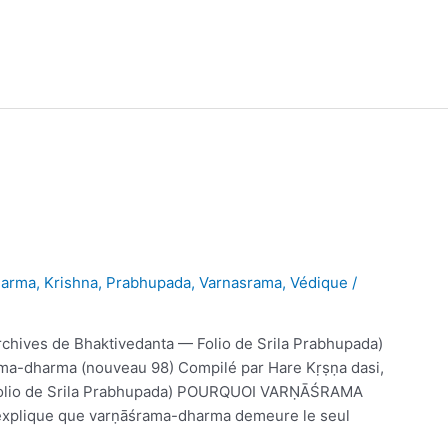
arma
,
Krishna
,
Prabhupada
,
Varnasrama
,
Védique
/
rchives de Bhaktivedanta — Folio de Srila Prabhupada)
ama-dharma (nouveau 98) Compilé par Hare Kṛṣṇa dasi,
 Folio de Srila Prabhupada) POURQUOI VARṆĀŚRAMA
plique que varṇāśrama-dharma demeure le seul