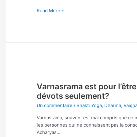
Read More »
Varnasrama
est
Varnasrama est pour l’êtr
pour
l’être
dévots seulement?
humain
Un commentaire
/
Bhakti Yoga
,
Dharma
,
Vaiṣṇ
normal?
Ou
Varnasrama, souvent est mal compris que ce n
pour
les personnes qui ne connaissent pas la consc
les
Acharyas…
dévots