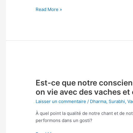
seulement?
Read More »
Est-
ce
Est-ce que notre conscienc
que
notre
on vie avec des vaches et
conscience
Laisser un commentaire
/
Dharma
,
Surabhi
,
Va
s’améliore
si
À quel point la qualité de notre chant et de no
on
performons dans un gosti?
vie
avec