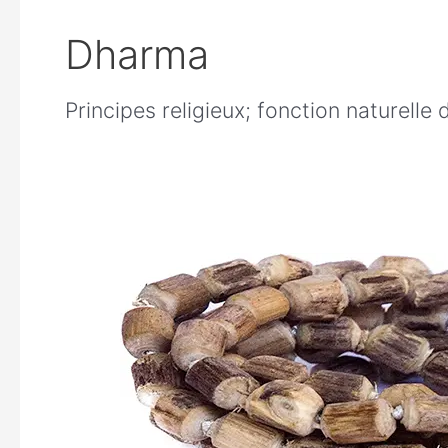
Dharma
Principes religieux; fonction naturelle de
Japa
comment
on
commence?