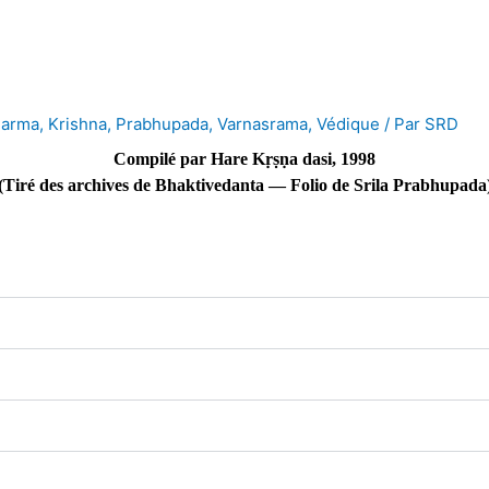
arma
,
Krishna
,
Prabhupada
,
Varnasrama
,
Védique
/ Par
SRD
Compilé par Hare Kṛṣṇa dasi, 1998
(Tiré des archives de Bhaktivedanta — Folio de Srila Prabhupada