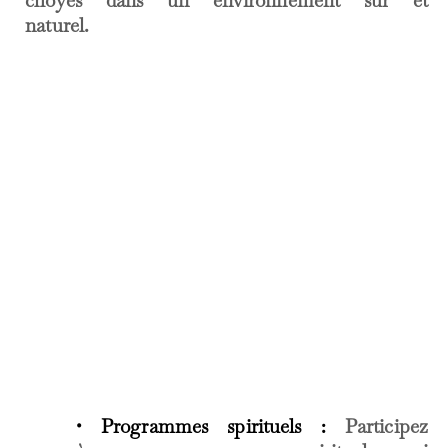
choyés dans un environnement sûr et
naturel.
• Programmes spirituels :
Participez