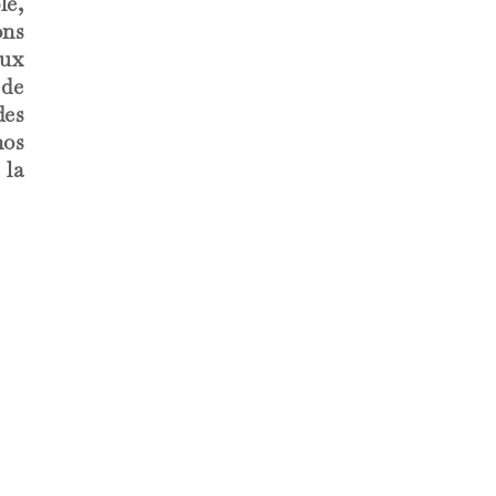
e,
ons
ux
de
des
nos
la