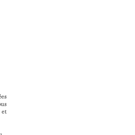
ées
us
 et