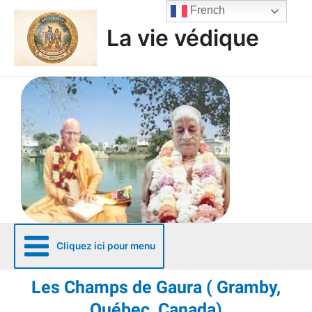
Aller
French
au
La vie védique
contenu
Cliquez ici pour menu
Les Champs de Gaura ( Gramby,
Québec, Canada)